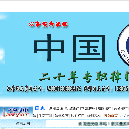
首 页
|
新法速递
|
行政法律
|
司法解释
|
婚姻法律
|
劳动法律
法
|
生活百科
|
法律格言
|
旅游栏目
|
杭州区域
|
设为首页
|
加入
=== 依法治国 ===
欢迎您光临本站！浙江叠胜律师事